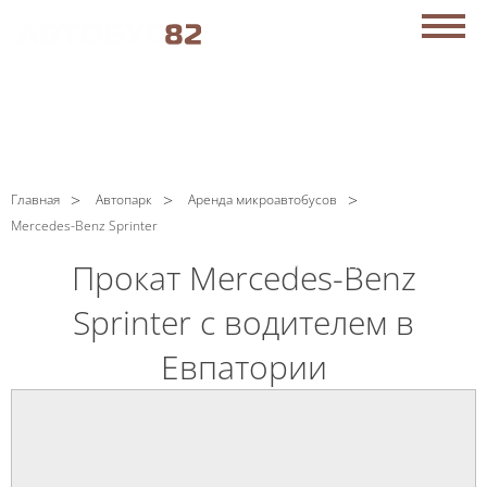
АРЕНДА АВТОБУСОВ В ЕВПАТОРИИ
C
Политикой конфиденциальности
ознакомлен(а), даю
согласие на обработку моих Персональных данных
ЗАКАЗАТЬ ЗВОНОК
+7 (869) 277-76-15
Главная
Автопарк
Аренда микроавтобусов
Mercedes-Benz Sprinter
Мы работаем
круглосуточно!
Прокат Mercedes-Benz
Sprinter с водителем в
Евпатории