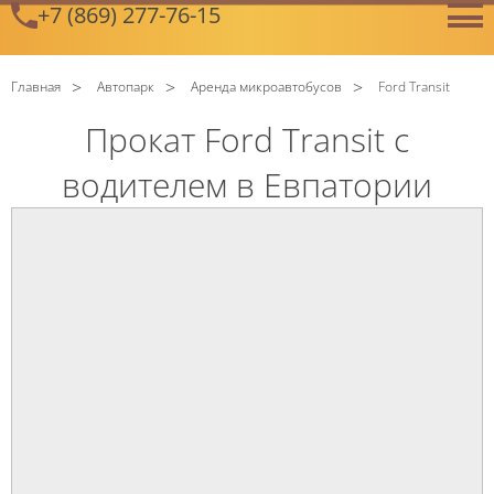
+7 (869) 277-76-15
GetError
Главная
Автопарк
Аренда микроавтобусов
Ford Transit
Прокат Ford Transit с
водителем в Евпатории
C
Политикой конфиденциальности
ознакомлен(а), даю
согласие на обработку моих Персональных данных
C
Политикой конфиденциальности
ознакомлен(а), даю
согласие на обработку моих Персональных данных